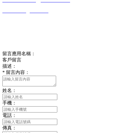
0513-86150020
13656282202
（吳先生）
wulim1985@126.com
江蘇省南通市平潮鎮振興路2號-44
Online message
在線留言
留言應用名稱：
客戶留言
描述：
*
留言內容：
姓名：
手機：
電話：
傳真：