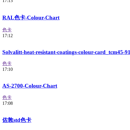
17:13
RAL色卡-Colour-Chart
色卡
17:12
Solvalitt-heat-resistant-coatings-colour-card_tcm45-9
色卡
17:10
AS-2700-Colour-Chart
色卡
17:08
佐敦std色卡