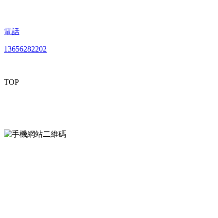
電話
13656282202
TOP
mobiles website QR code
手機網站二維碼
Contact us
聯係方式
南通午夜免费看的黄片貿易有限公司