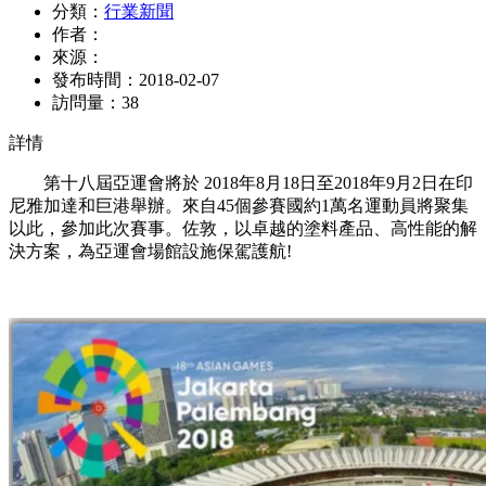
分類：
行業新聞
作者：
來源：
發布時間：
2018-02-07
訪問量：
38
詳情
第十八屆亞運會將於 2018年8月18日至2018年9月2日在印
尼雅加達和巨港舉辦。來自45個參賽國約1萬名運動員將聚集
以此，參加此次賽事。佐敦，以卓越的塗料產品、高性能的解
決方案，為亞運會場館設施保駕護航!