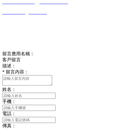
0513-86150020
13656282202
（吳先生）
wulim1985@126.com
江蘇省南通市平潮鎮振興路2號-44
Online message
在線留言
留言應用名稱：
客戶留言
描述：
*
留言內容：
姓名：
手機：
電話：
傳真：