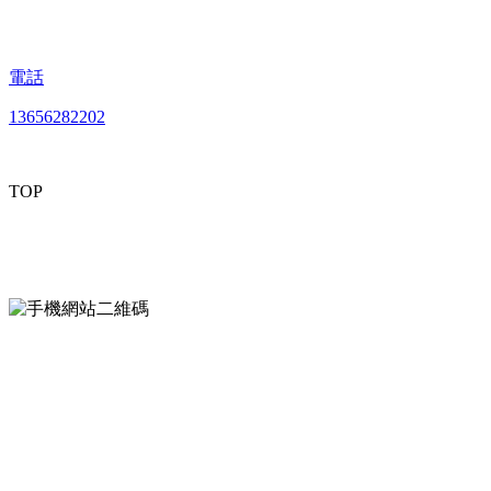
電話
13656282202
TOP
mobiles website QR code
手機網站二維碼
Contact us
聯係方式
南通午夜免费看的黄片貿易有限公司